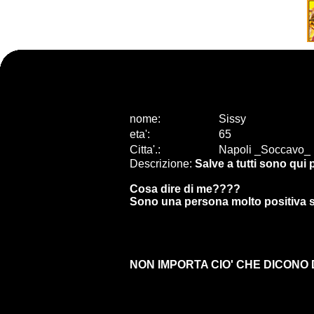
nome:
Sissy
eta
'
:
65
Citta
'
.
:
Napoli _Soccavo_
Descrizione:
Salve a tutti sono qui 
Cosa dire di me????
Sono una persona molto positiva so
NON IMPORTA CIO' CHE DICONO DI