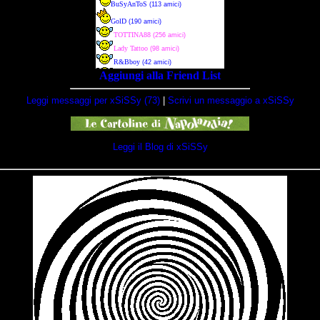
Aggiungi alla Friend List
Leggi messaggi per xSiSSy (73)
|
Scrivi un messaggio a xSiSSy
Leggi il Blog di xSiSSy