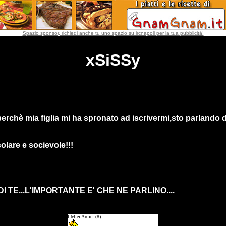
Spazio sponsor, richiedi anche tu uno spazio su ircnapoli per la tua pubblicità!
xSiSSy
perchè mia figlia mi ha spronato ad iscrivermi,sto parlando 
lare e socievole!!!
 TE...L'IMPORTANTE E' CHE NE PARLINO....