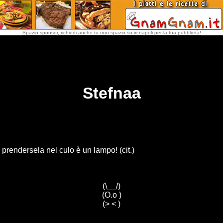
Spazio sponsor, richiedi anche tu uno spazio su ircnapoli per la tua pubblicità!
Stefnaa
 prendersela nel culo è un lampo! (cit.)
(\__/)
(O.o )
(> < )