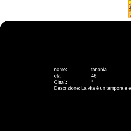
nome:
tanania
eta
'
:
46
Citta
'
.
:
°
Descrizione:
La vita è un temporale e