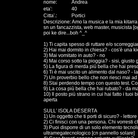
nome:
Andrea
eta
'
:
40
Citta
'
.
:
Portici
Descrizione: Amo la musica e la mia kitarra e
sn un fancazzista, web master, musicista [ogn
poi ke dire...boh ^_^
1) Ti capita spesso di ruttare e/o scorreggi
2) Hai mai dormito in chiesa? - cos'è una k
3) Mai vomitato in auto? - no
4) Mai corso sotto la pioggia? - sisi, giusto 
5) La figura di merda più bella che hai pres
6) Ti è mai uscito un alimento dal naso? - la
7) Un proverbio bello che non riesci mai ad
8) Stai perdendo tempo con questo test. Cos
9) La cosa più bella che hai rubato? - da ma
10) Il posto più strano in cui hai fatto i tu
aperta
SULL' ISOLA DESERTA
1) Un oggetto che ti porti di sicuro? - lettor
2) Ci finisci con una persona. Chi vorresti 
3) Puoi disporre di un solo elemento tecnolo
ultramegatecnologico [cn pannello solare]