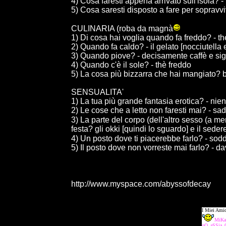
4) Cosa faresti appena arrivato sull'isola? 
5) Cosa saresti disposto a fare per sopravv
CULINARIA (roba da magnà
1) Di cosa hai voglia quando fa freddo? - th
2) Quando fa caldo? - il gelato [nocciutella 
3) Quando piove? - decisamente caffè e si
4) Quando c'è il sole? - thè freddo
5) La cosa più bizzarra che hai mangiato? 
SENSUALITA'
1) La tua più grande fantasia erotica? - nien
2) Le cose che a letto non faresti mai? - s
3) La parte del corpo (dell'altro sesso (a m
festa? gli okki [quindi lo sguardo] e il seder
4) Un posto dove ti piacerebbe farlo? - sod
5) Il posto dove non vorreste mai farlo? - d
http://www.myspace.com/abyssofdecay