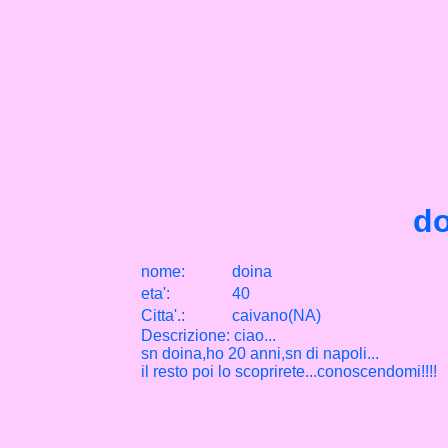
do
nome:
doina
eta
'
:
40
Citta
'
.
:
caivano(NA)
Descrizione: ciao...
sn doina,ho 20 anni,sn di napoli...
il resto poi lo scoprirete...conoscendomi!!!!