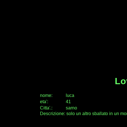
Lo
nome:
luca
eta
'
:
41
Citta
'
.
:
sarno
Descrizione: solo un altro sballato in un mond