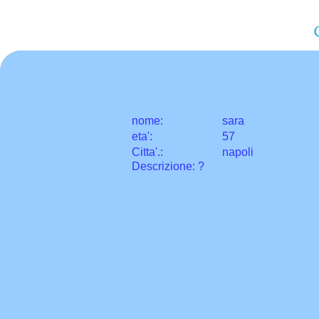
nome:
sara
eta
'
:
57
Citta
'
.
:
napoli
Descrizione: ?