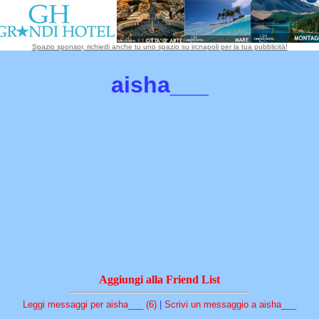
Spazio sponsor, richiedi anche tu uno spazio su ircnapoli per la tua pubblicità!
aisha___
Aggiungi alla Friend List
Leggi messaggi per aisha___ (6)
|
Scrivi un messaggio a aisha___