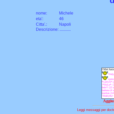
d
nome:
Michele
eta
'
:
46
Citta
'
.
:
Napoli
Descrizione: ...........
Aggiun
Leggi messaggi per doctr