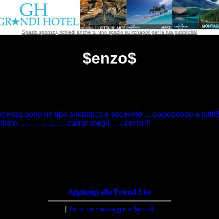
Spazio sponsor, richiedi anche tu uno spazio su ircnapoli per la tua pubblicità!
$enzo$
ncenzo,sono un tipo simpatico e socevole ....ciaooooooo a tuttii!!
......................camp' megli'.......crir'm'!!!
Aggiungi alla Friend List
|
Scrivi un messaggio a $enzo$