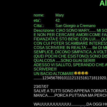
A
nome:
Mary
eta
'
:
42
Citta
'
.
:
San Giorgio a Cremano
Descrizione: CIAO SONO MARY,...... M
E NON PER CERCARE AMORI COME FAN
FIDANZATA E STO BENE CON LUI.....
CON CUI POTER SCAMBIARE INTERESSI 
COSA SCRIVERE IN REALTA'..... Bè D
SEMPLICE, DICONO SIMPATICA, A VOLTE 
(QUEI POCHI CHE ESISTONO) SONO DI
QUALCOSA .....SONO GUAI SERI!!!
ADESSO VI SALUTO, SPERANDO CHE A
SCRIVERE!!!
UN BACIO ALTOMARE
.........123456789101112131516171811920..
23/07/07
SALVE A TUTTI SONO APPENA TORNATA 
MANCA.......PORCA PUTTANA MA PERC
WAUUUUUUUUUUU................DA OGG