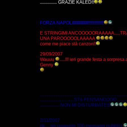
............... GRAZIE KALED!!
FORZA NAPOLIIIIIIIIIIIIII!!!!!!!!!!!!!!
E STRINGIMI ANCOOOOORAAAAA.....TR
UNA PAROOOOOLAAAAA
come me piace stà canzon!!
29/09/2007
Wauuu
.....!!! ieri grande festa a sorpres
Genny
............................................................................
..............................STò PENSANDOOO..................
..................NON MI DISTURBATE!!!
2/11/2007
ok.....ho raggiunto 100 messaggi pubblici