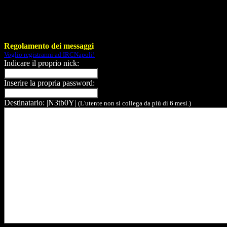
Regolamento dei messaggi
Voglio registrarmi ad IRCNapoli!
Indicare il proprio nick:
Inserire la propria password:
Destinatario: |N3tb0Y|
(L'utente non si collega da più di 6 mesi.)