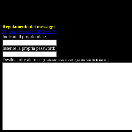
Regolamento dei messaggi
Voglio registrarmi ad IRCNapoli!
Indicare il proprio nick:
Inserire la propria password:
Destinatario: alefreee
(L'utente non si collega da più di 6 mesi.)