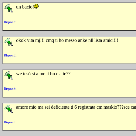
un bacio!
Rispondi
okok vita mj!!! cmq ti ho messo anke nll lista amici!!!
Rispondi
we tesò si a me tt bn e a te??
Rispondi
amore mio ma sei deficiente ti 6 registrata cm maskio???sce
Rispondi