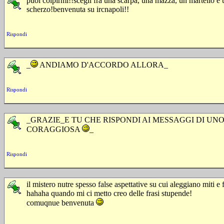
puoi colpirmi!!scegli fra una scarpa, una mazza, un martello e 
scherzo!benvenuta su ircnapoli!!
Rispondi
_
ANDIAMO D'ACCORDO ALLORA_
Rispondi
_GRAZIE_E TU CHE RISPONDI AI MESSAGGI DI UN
CORAGGIOSA
_
Rispondi
il mistero nutre spesso false aspettative su cui aleggiano miti e f
hahaha quando mi ci metto creo delle frasi stupende!
comuqnue benvenuta