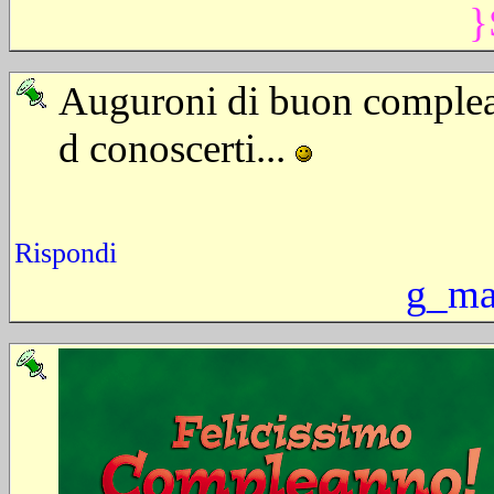
}
Auguroni di buon complean
d conoscerti...
Rispondi
g_ma