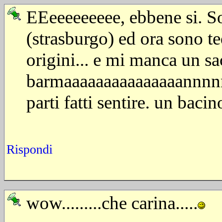
EEeeeeeeeee, ebbene si. So
(strasburgo) ed ora sono te
origini... e mi manca un sac
barmaaaaaaaaaaaaaaannnnnn
parti fatti sentire. un bacin
Rispondi
wow.........che carina.....