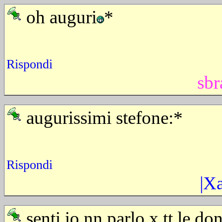
oh auguri
*
Rispondi
sbr
augurissimi stefone:*
Rispondi
|X
senti io nn parlo x tt le do