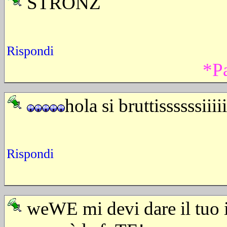
STRONZ
Rispondi
*P
hola si bruttissssssi
Rispondi
weWE mi devi dare il tuo i