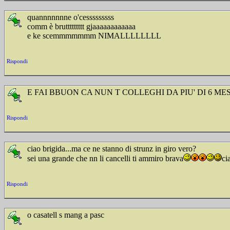
quannnnnnne o'cesssssssss
comm è bruttttttttt gjaaaaaaaaaaaa
e ke scemmmmmmm NIMALLLLLLLL
Rispondi
E FAI BBUON CA NUN T COLLEGHI DA PIU' DI 6 MES
Rispondi
ciao brigida...ma ce ne stanno di strunz in giro vero?
sei una grande che nn li cancelli ti ammiro brava
ci
Rispondi
o casatell s mang a pasc