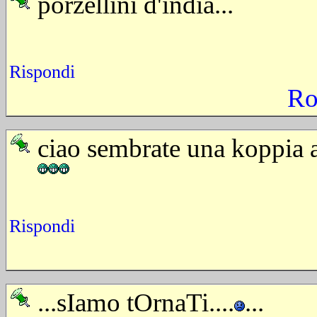
porzellini d'india...
Rispondi
Ro
ciao sembrate una koppia af
Rispondi
...sIamo tOrnaTi....
...