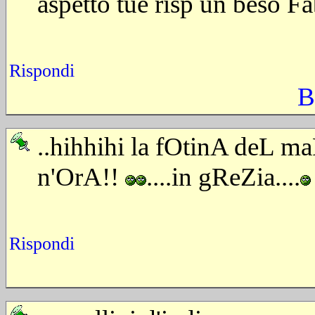
aspetto tue risp un beso F
Rispondi
B
..hihhihi la fOtinA deL m
n'OrA!!
....in gReZia....
Rispondi