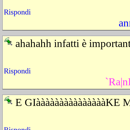
Rispondi
an
ahahahh infatti è importan
Rispondi
`Ra|
E GIàààààààààààààààKE
Rispondi