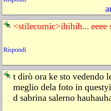
a
<stilecomic>ihihih... eeee s
Rispondi
t dirò ora ke sto vedendo l
meglio dela foto in questy
d sabrina salerno hauhau