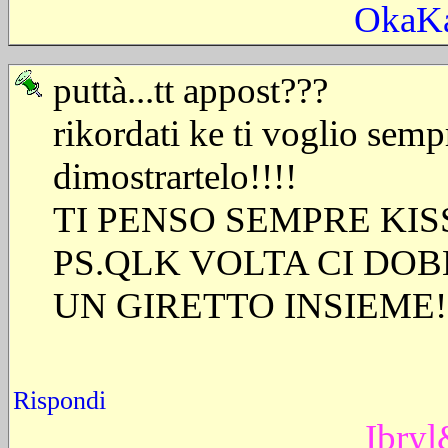
OkaK
puttà...tt appost???
rikordati ke ti voglio semp
dimostrartelo!!!!
TI PENSO SEMPRE KISS
PS.QLK VOLTA CI DO
UN GIRETTO INSIEME!
Rispondi
Ibry