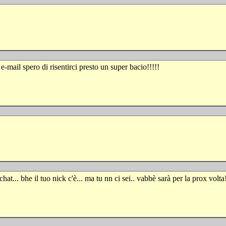
l spero di risentirci presto un super bacio!!!!!
hat... bhe il tuo nick c'è... ma tu nn ci sei.. vabbè sarà per la prox volta