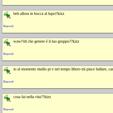
beh allora in bocca al lupo!!kizz
Rispondi
waw!!di che genere é il tuo gruppo??kizz
Rispondi
io al momento studio pr e nel tempo libero mi piace ballare, can
Rispondi
cosa fai nella vita??kizz
Rispondi