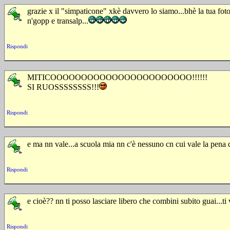
grazie x il "simpaticone" xkè davvero lo siamo...bhè la tua foto 
n'gopp e transalp...
Rispondi
MITICOOOOOOOOOOOOOOOOOOOOOOO!!!!!!
SI RUOSSSSSSSS!!!
Rispondi
e ma nn vale...a scuola mia nn c'è nessuno cn cui vale la pena d
Rispondi
e cioè?? nn ti posso lasciare libero che combini subito guai...ti v
Rispondi