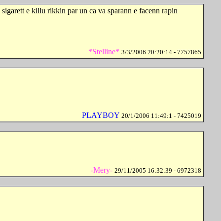
 sigarett e killu rikkin par un ca va sparann e facenn rapin
*Stelline*
3/3/2006 20:20:14 - 7757865
PLAYBOY
20/1/2006 11:49:1 - 7425019
-Mery-
29/11/2005 16:32:39 - 6972318