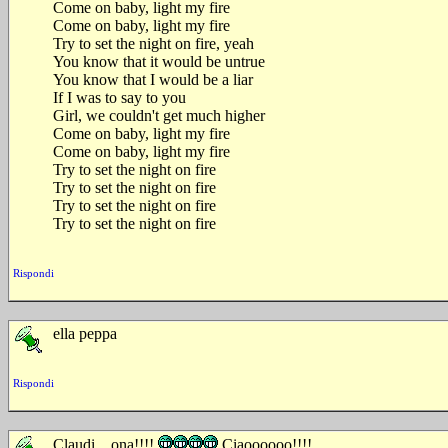
Come on baby, light my fire
Come on baby, light my fire
Try to set the night on fire, yeah
You know that it would be untrue
You know that I would be a liar
If I was to say to you
Girl, we couldn't get much higher
Come on baby, light my fire
Come on baby, light my fire
Try to set the night on fire
Try to set the night on fire
Try to set the night on fire
Try to set the night on fire
Rispondi
ella peppa
Rispondi
Claudi....ona!!!!
Ciaoooooo!!!!