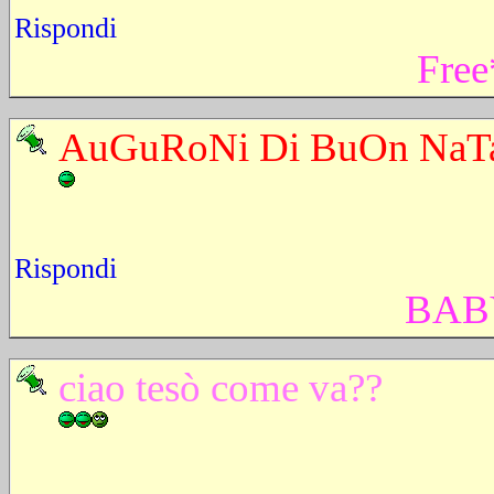
Rispondi
Fre
AuGuRoNi Di BuOn NaTaLe!!
Rispondi
BABY
ciao tesò come va??