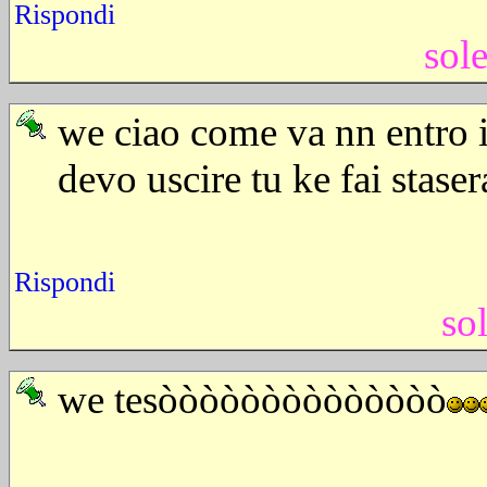
Rispondi
sol
we ciao come va nn entro 
devo uscire tu ke fai stase
Rispondi
so
we tesòòòòòòòòòòòòòò