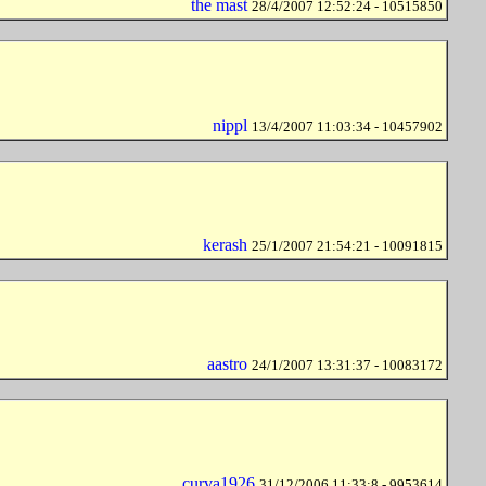
the mast
28/4/2007 12:52:24 - 10515850
nippl
13/4/2007 11:03:34 - 10457902
kerash
25/1/2007 21:54:21 - 10091815
aastro
24/1/2007 13:31:37 - 10083172
curva1926
31/12/2006 11:33:8 - 9953614