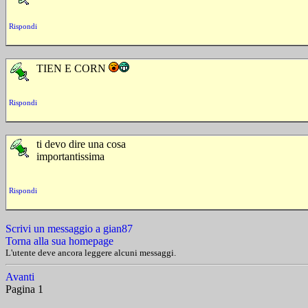
Rispondi
TIEN E CORN
Rispondi
ti devo dire una cosa
importantissima
Rispondi
Scrivi un messaggio a gian87
Torna alla sua homepage
L'utente deve ancora leggere alcuni messaggi.
Avanti
Pagina 1