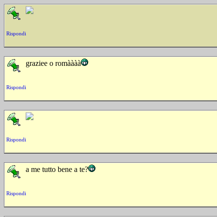
Rispondi
graziee o romàààà
Rispondi
Rispondi
a me tutto bene a te?
Rispondi