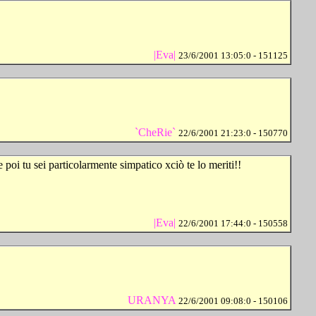
|Eva|
23/6/2001 13:05:0 - 151125
`CheRie`
22/6/2001 21:23:0 - 150770
i tu sei particolarmente simpatico xciò te lo meriti!!
|Eva|
22/6/2001 17:44:0 - 150558
URANYA
22/6/2001 09:08:0 - 150106