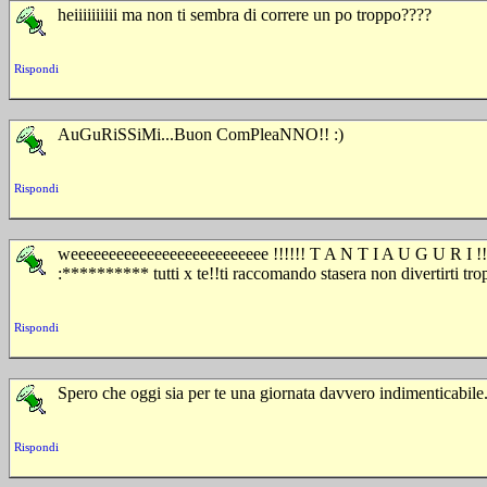
heiiiiiiiiii ma non ti sembra di correre un po troppo????
Rispondi
AuGuRiSSiMi...Buon ComPleaNNO!! :)
Rispondi
weeeeeeeeeeeeeeeeeeeeeeeeee !!!!!! T A N T I A U G U R I !!!!!
:********** tutti x te!!ti raccomando stasera non divertirti tr
Rispondi
Spero che oggi sia per te una giornata davvero indimentica
Rispondi