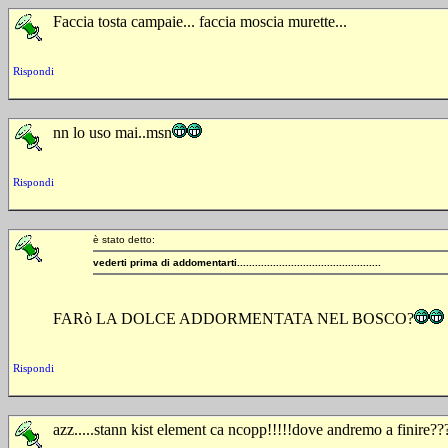
Faccia tosta campaie... faccia moscia murette...
Rispondi
nn lo uso mai..msn
Rispondi
è stato detto:
vederti prima di addomentarti................................................
FARò LA DOLCE ADDORMENTATA NEL BOSCO?
Rispondi
azz.....stann kist element ca ncopp!!!!!dove andremo a finire??