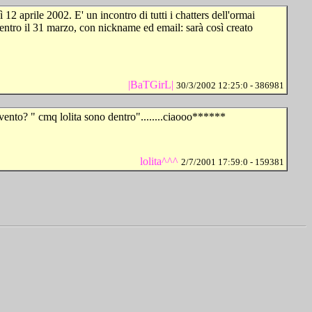
aprile 2002. E' un incontro di tutti i chatters dell'ormai
i, entro il 31 marzo, con nickname ed email: sarà così creato
|BaTGirL|
30/3/2002 12:25:0 - 386981
evento? " cmq lolita sono dentro"........ciaooo******
lolita^^^
2/7/2001 17:59:0 - 159381