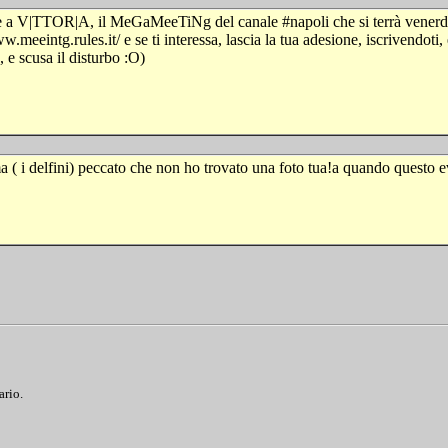
a V|TTOR|A, il MeGaMeeTiNg del canale #napoli che si terrà venerdì 12 
w.meeintg.rules.it/ e se ti interessa, lascia la tua adesione, iscrivendot
, e scusa il disturbo :O)
ma ( i delfini) peccato che non ho trovato una foto tua!a quando questo 
ario.