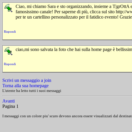
Ciao, mi chiamo Sara e sto organizzando, insieme a T|grOttA e 
famosissimo canale! Per saperne di più, clicca sul sito http://ww
per te un cartellino personalizzato per il fatidico evento! Grazie
Rispondi
ciao,mi sono salvata la foto che hai sulla home page è bellissi
Rispondi
Scrivi un messaggio a join
Torna alla sua homepage
L'utente ha letto tutti i suoi messaggi
Avanti
Pagina 1
I messaggi con un colore piu' scuro devono ancora essere visualizzati dal destinat