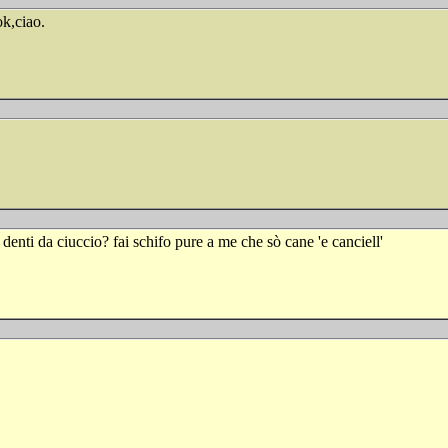
ok,ciao.
ei denti da ciuccio? fai schifo pure a me che sò cane 'e canciell'