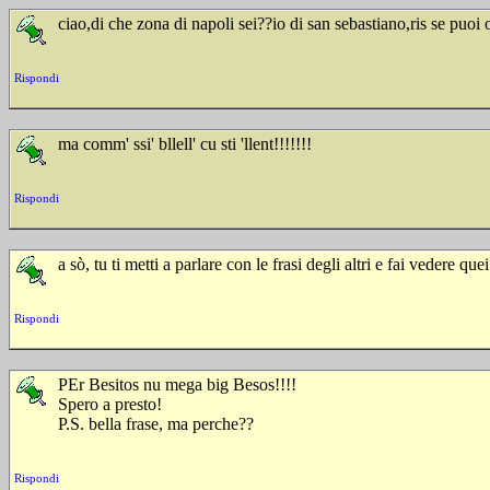
ciao,di che zona di napoli sei??io di san sebastiano,ris se puoi 
Rispondi
ma comm' ssi' bllell' cu sti 'llent!!!!!!!
Rispondi
a sò, tu ti metti a parlare con le frasi degli altri e fai vedere qu
Rispondi
PEr Besitos nu mega big Besos!!!!
Spero a presto!
P.S. bella frase, ma perche??
Rispondi