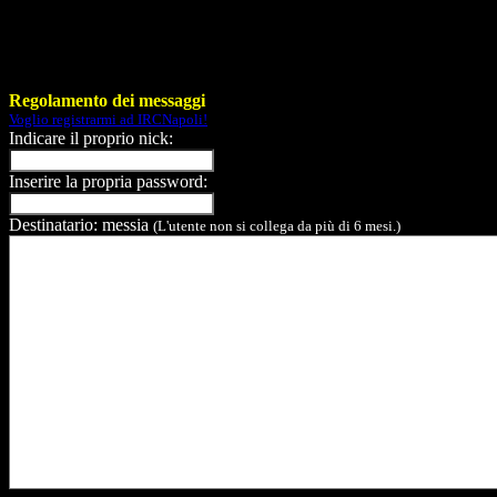
Regolamento dei messaggi
Voglio registrarmi ad IRCNapoli!
Indicare il proprio nick:
Inserire la propria password:
Destinatario: messia
(L'utente non si collega da più di 6 mesi.)