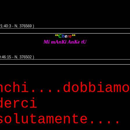
21:40:3 - N. 376569 )
**
C
h
e
r
e
**
Mi mAnKi AnKe tU
0:46:15 - N. 376502 )
nchi....dobbiamo
derci
solutamente....