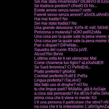
Sei mai stata innamorata? crEdeVO di Es
Se tradisce perdoni? cRedO Di No...
Esiste amore senza sesso? certo
Faresti sesso senza amore? aSsOLutAmEnt
Hai mai tradito? No
Sei mai stata tradita? No
Una grande delusione: tUtTe lE miE StOri
Perizoma o mutanda? sOlO peRiZoMa
Una cosa per la quale vale la pena vivere
Una cosa per la quale vale la pena morire
Pari o dispari? DiPeNde..
Squadra del cuore: fOrZa juVE
Alcool?Nn BeVo
L ultima volta ke ti sei ubriacata: MaI
Come chiamerai tuo figlio? aLeXaNdER
Se Sarà femmina? Ci PeNsErò..
Piatto preferito? gNoKkI
Cocktail preferito:RuM E PeRa
Lingua preferita? iTaLiAnO
Mai fatto uso di droghe? nO No
tu che lingue parli? ItAlIaNo..gIà è AsSaje
a cosa stai pensando? Ke dEVo FaRe StA
prima cosa che ti viene in mente: lUi
c'è una persona il particolare che stimi? n
na cosa che ti fa imbestialire: L'aRrOgAn