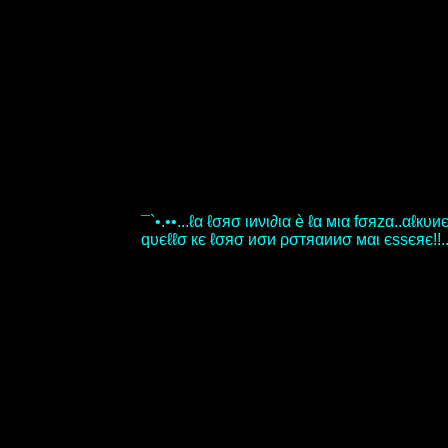
¯`•.••...ℓα ℓσяσ ιиνι∂ια è ℓα мια fσяzα..αℓк
qυєℓℓσ кє ℓσяσ иσи ρσтяαииσ мαι єѕѕєяє!!...