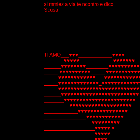
si mmiez a via te ncontro e dico
Scusa
TI AMO___♥♥♥____________♥♥♥♥
_______♥♥♥♥♥____________♥♥♥♥♥♥♥
______♥♥♥♥♥♥♥♥________♥♥♥♥♥♥♥♥♥♥
_____ ♥♥♥♥♥♥♥♥♥♥_____ ♥♥♥♥♥♥♥♥♥♥
_____♥♥♥♥♥♥♥♥♥♥♥♥___♥♥♥♥♥♥♥♥♥♥♥
_____♥♥♥♥♥♥♥♥♥♥♥♥♥_♥♥♥♥♥♥♥♥♥♥♥♥
_____♥♥♥♥♥♥♥♥♥♥♥♥♥♥♥♥♥♥♥♥♥♥♥♥♥♥
______♥♥♥♥♥♥♥♥♥♥♥♥♥♥♥♥♥♥♥♥♥♥♥♥♥
_______♥♥♥♥♥♥♥♥♥♥♥♥♥♥♥♥♥♥♥♥♥♥♥
_________♥♥♥♥♥♥♥♥♥♥♥♥♥♥♥♥♥♥♥♥
____________♥♥♥♥♥♥♥♥♥♥♥♥♥♥♥♥
_______________♥♥♥♥♥♥♥♥♥♥♥♥
_________________♥♥♥♥♥♥♥♥♥
__________________♥♥♥♥♥ ♥
__________________♥♥♥♥♥
__________________♥♥♥♥