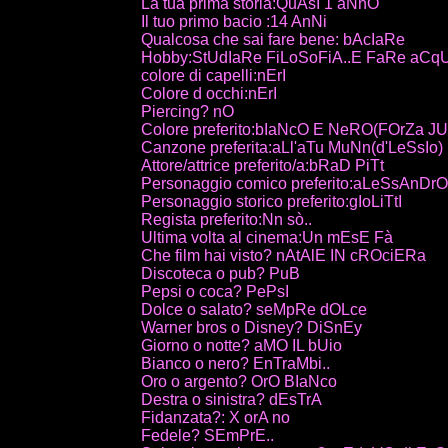
La tua prima storia:QuAsI 1 aNnO
Il tuo primo bacio :14 AnNi
Qualcosa che sai fare bene: bAcIaRe
Hobby:StUdIaRe FiLoSoFiA..E FaRe aCqU
colore di capelli:nErI
Colore d occhi:nErI
Piercing? nO
Colore preferito:bIaNcO E NeRO(FOrZa JU
Canzone preferita:aLl'aTu MuNn(d'LeSsIo)
Attore/attrice preferito/a:bRaD PiTt
Personaggio comico preferito:aLeSsAnDrO
Personaggio storico preferito:gIoLiTtI
Regista preferito:Nn sò..
Ultima volta al cinema:Un mEsE Fà
Che film hai visto? nAtAlE IN cROciERa
Discoteca o pub? PuB
Pepsi o coca? PePsI
Dolce o salato? seMpRe dOLce
Warner bros o Disney? DiSnEy
Giorno o notte? aMO IL bUio
Bianco o nero? EnTraMbi..
Oro o argento? OrO BIaNco
Destra o sinistra? dEsTrA
Fidanzata?: X orA no
Fedele? SEmPrE..