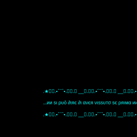
.★.•´¯`•..★ __★..•´¯`•..★ __★..•
...ии ѕι ρυò ∂ιяє ∂ι ανєя νιѕѕυтσ ѕє ρяιмα и
.★.•´¯`•..★ __★..•´¯`•..★ __★..•