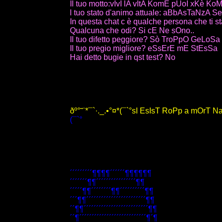
Il tuo motto:vIvI lA vItA KomE pUoI xKè Ko
l tuo stato d'animo attuale: aBbAsTaNzA 
In questa chat c è qualche persona che ti s
Qualcuna che odi? Si cE Ne sOno..
Il tuo difetto peggiore? Sò TroPpO GeLoSa
Il tuo pregio migliore? eSsErE mE StEsSa
Hai detto bugie in qst test? No
ðº°˜¨*¯`·._.•°¤*(¯`°sI EsIsT RoPp a mOrT Na
(¯`°
´´´´´´´´´¶¶¶¶´´´´´´¶¶¶¶¶¶
´´´´´´´¶¶´´´´´´´´´´´´´´´´¶¶
´´´´´¶¶´´´´´´´´¶¶´´´´´´´´´´¶¶
´´´¶¶´´´´´´´´´´´´´´´´´´´´´´´´¶¶
´´¶¶´´´´´´´´´´´´´´´´´´´´´´´´´´¶¶
´´¶´´´´´´´´´´´´´´´´´´´´´´´´´´´¶´¶