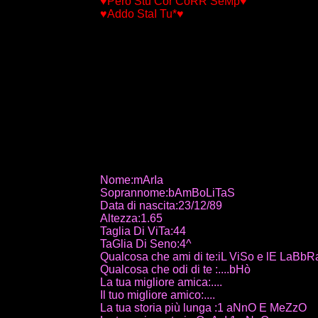
♥Però Stu Cor CoRR SeMp♥
♥Addo StaI Tu*♥
Nome:mArIa
Soprannome:bAmBoLiTaS
Data di nascita:23/12/89
Altezza:1.65
Taglia Di ViTa:44
TaGlia Di Seno:4^
Qualcosa che ami di te:iL ViSo e lE LaBbR
Qualcosa che odi di te :....bHò
La tua migliore amica:....
Il tuo migliore amico:....
La tua storia più lunga :1 aNnO E MeZzO