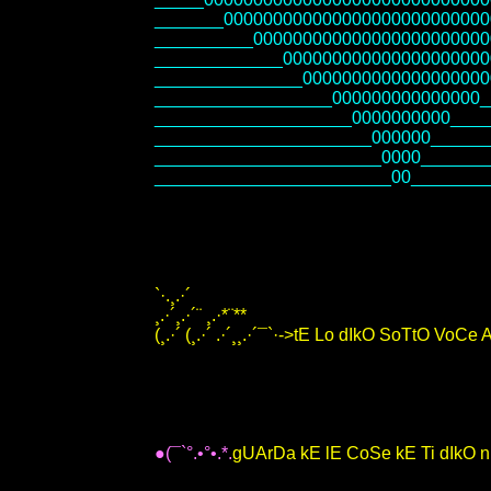
_______000000000000000000000000000
__________000000000000000000000000
_____________000000000000000000000
_______________0000000000000000000
__________________000000000000000_
____________________0000000000____
______________________000000______
_______________________0000_______
________________________00________
`·.¸.·´
¸.·´¸.·´¨ ¸.·*¨**
(¸.·´ (¸.·´ .·´¸¸.·´¯`·->tE Lo dIkO SoTtO VoCe 
●(¯`°.•°•.*.
gUArDa kE lE CoSe kE Ti dIkO 