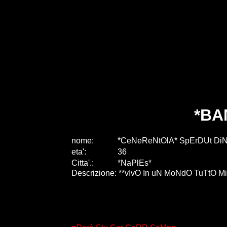
*BA
nome:
*CeNeReNtOlA* SpErDUt DiNt a
eta
'
:
36
Citta
'
.
:
*NaPlEs*
Descrizione: **vIvO In uN MoNdO TuTtO M