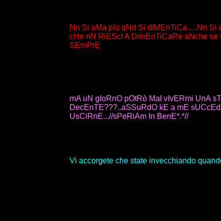
Nn Si aMa pIù qNd Si dIMEnTiCa.....Nn Si
cHe nN RiEScI A DimEnTiCaRe aNche se ti
SEmPrE
mA uN gIoRnO pOtRò MaI vIvERmi UnA sTo
DecEnTE???..aSSuRdO kE a mE sUCcEdA
UsCiRnE...//sPeRiAm In BenE*.*//
Vi accorgete che state invecchiando quando 