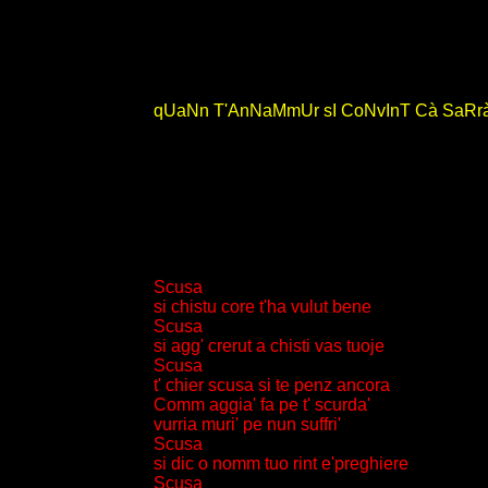
qUaNn T'AnNaMmUr sI CoNvInT Cà SaRrà
Scusa
si chistu core t'ha vulut bene
Scusa
si agg' crerut a chisti vas tuoje
Scusa
t' chier scusa si te penz ancora
Comm aggia' fa pe t' scurda'
vurria muri' pe nun suffri'
Scusa
si dic o nomm tuo rint e'preghiere
Scusa