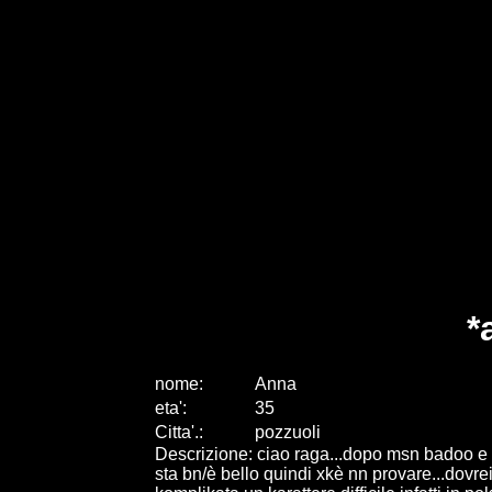
*
nome:
Anna
eta
'
:
35
Citta
'
.
:
pozzuoli
Descrizione: ciao raga...dopo msn badoo e 
sta bn/è bello quindi xkè nn provare...dovre