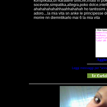
komplikata,un karattere difficile,infatti in
socevole,simpatika,allegra,poko dolce,intell
ahahahahahahhaahhahahah ho tantissimi ami
adoro....la mia vita sn anke le principesse 
morire nn diemntikarlo mai 6 la mia vita
Aggiun
Leggi messaggi per *anna