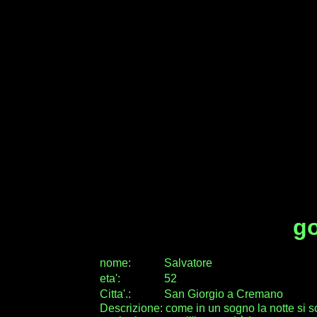
g
nome:
Salvatore
eta
'
:
52
Citta
'
.
:
San Giorgio a Cremano
Descrizione: come in un sogno la notte si sci