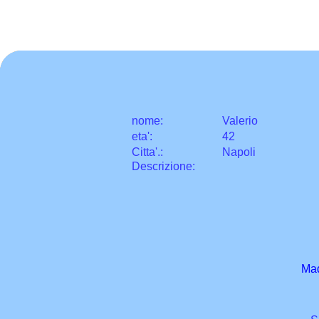
nome:
Valerio
eta
'
:
42
Citta
'
.
:
Napoli
Descrizione:
Mad