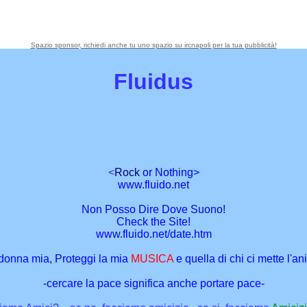
Spazio sponsor, richiedi anche tu uno spazio su ircnapoli per la tua pubblicità!
Fluidus
<
Rock
or Nothing>
www.fluido.net
Non Posso Dire Dove Suono!
Check the Site!
www.fluido.net/date.htm
onna mia, Proteggi la mia
MUSICA
e quella di chi ci mette l'an
-cercare la pace significa anche portare pace-