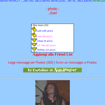
iamo Amici? ...se no, facciamo amicizia.. se si, facciamo
Amiciz
: photo :
..live!
Aggiungi alla Friend List
Leggi messaggi per Fluidus (192)
|
Scrivi un messaggio a Fluidus