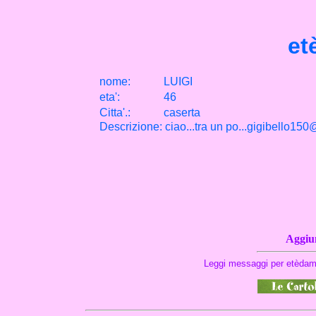
et
nome:
LUIGI
eta
'
:
46
Citta
'
.
:
caserta
Descrizione: ciao...tra un po...gigibello150
Aggiun
Leggi messaggi per etèdam