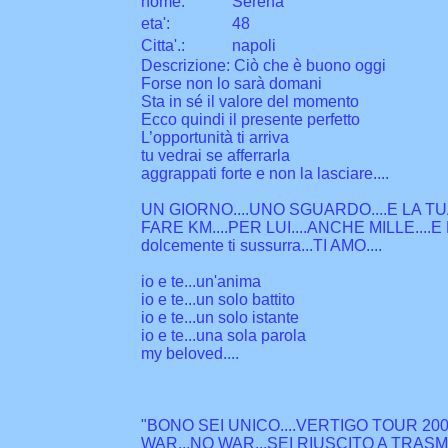
nome:
Serena
eta
'
:
48
Citta
'
.
:
napoli
Descrizione: Ciò che è buono oggi
Forse non lo sarà domani
Sta in sé il valore del momento
Ecco quindi il presente perfetto
L’opportunità ti arriva
tu vedrai se afferrarla
aggrappati forte e non la lasciare....
UN GIORNO....UNO SGUARDO....E LA TUA 
FARE KM....PER LUI....ANCHE MILLE....E P
dolcemente ti sussurra...TI AMO....
io e te...un'anima
io e te...un solo battito
io e te...un solo istante
io e te...una sola parola
my beloved....
"BONO SEI UNICO....VERTIGO TOUR 200
WAR...NO WAR...SEI RIUSCITO A TRA