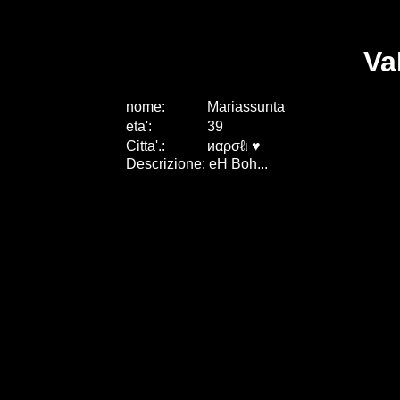
Va
nome:
Mariassunta
eta
'
:
39
Citta
'
.
:
иαρσℓι ♥
Descrizione: eH Boh...