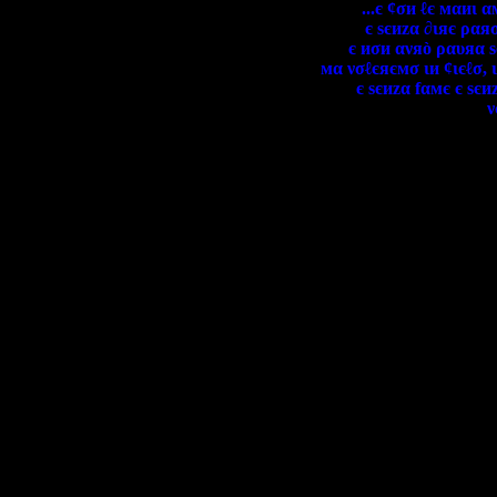
...є ¢σи ℓє мαиι 
є ѕєиzα ∂ιяє ραяσ
є иσи ανяò ραυяα ѕє
мα νσℓєяємσ ιи ¢ιєℓσ, 
є ѕєиzα fαмє є ѕєиz
ν