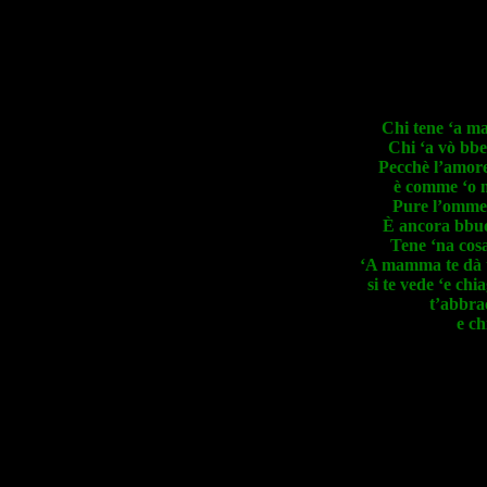
Chi tene ‘a m
Chi ‘a vò bbe
Pecchè l’amore
è comme ‘o m
Pure l’omme 
È ancora bbu
Tene ‘na cosa 
‘A mamma te dà t
si te vede ‘e chi
t’abbrac
e ch