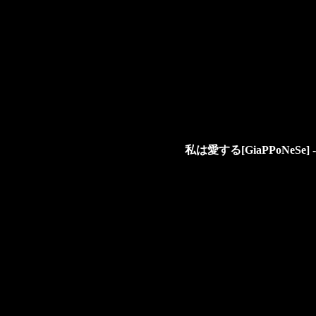
私は愛する[GiaPPoNeSe] -