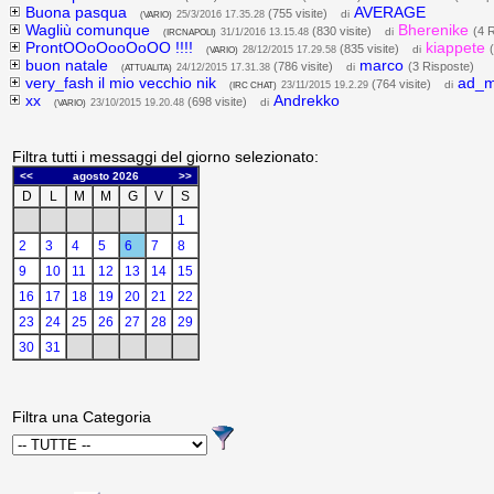
Buona pasqua
AVERAGE
(755 visite)
di
(VARIO)
25/3/2016 17.35.28
Wagliù comunque
Bherenike
(830 visite)
(4 
di
(IRCNAPOLI)
31/1/2016 13.15.48
ProntOOoOooOoOO !!!!
kiappete
(835 visite)
di
(VARIO)
28/12/2015 17.29.58
buon natale
marco
(786 visite)
(3 Risposte)
di
(ATTUALITA)
24/12/2015 17.31.38
very_fash il mio vecchio nik
ad_m
(764 visite)
di
(IRC CHAT)
23/11/2015 19.2.29
xx
Andrekko
(698 visite)
di
(VARIO)
23/10/2015 19.20.48
Filtra tutti i messaggi del giorno selezionato:
Filtra una Categoria