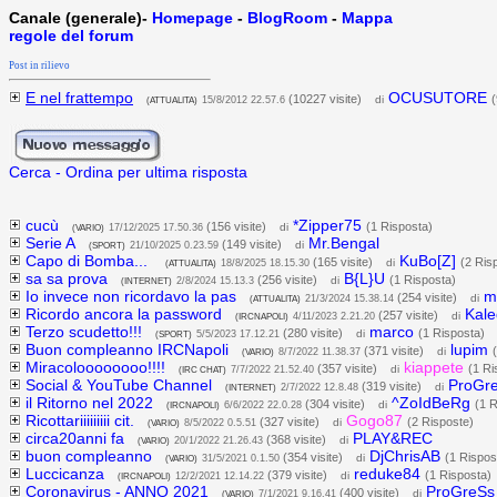
Canale (generale)-
Homepage
-
BlogRoom
-
Mappa
regole del forum
Post in rilievo
E nel frattempo
OCUSUTORE
(10227 visite)
(
di
(ATTUALITA)
15/8/2012 22.57.6
Cerca
-
Ordina per ultima risposta
cucù
*Zipper75
(156 visite)
(1 Risposta)
di
(VARIO)
17/12/2025 17.50.36
Serie A
Mr.Bengal
(149 visite)
di
(SPORT)
21/10/2025 0.23.59
Capo di Bomba...
KuBo[Z]
(165 visite)
(2 Ris
di
(ATTUALITA)
18/8/2025 18.15.30
sa sa prova
B{L}U
(256 visite)
(1 Risposta)
di
(INTERNET)
2/8/2024 15.13.3
Io invece non ricordavo la pas
m
(254 visite)
di
(ATTUALITA)
21/3/2024 15.38.14
Ricordo ancora la password
Kale
(257 visite)
di
(IRCNAPOLI)
4/11/2023 2.21.20
Terzo scudetto!!!
marco
(280 visite)
(1 Risposta)
di
(SPORT)
5/5/2023 17.12.21
Buon compleanno IRCNapoli
lupim
(371 visite)
di
(VARIO)
8/7/2022 11.38.37
Miracoloooooooo!!!!
kiappete
(357 visite)
(1 Ri
di
(IRC CHAT)
7/7/2022 21.52.40
Social & YouTube Channel
ProGr
(319 visite)
di
(INTERNET)
2/7/2022 12.8.48
il Ritorno nel 2022
^ZoIdBeRg
(304 visite)
(1 R
di
(IRCNAPOLI)
6/6/2022 22.0.28
Ricottariiiiiiiii cit.
Gogo87
(327 visite)
(2 Risposte)
di
(VARIO)
8/5/2022 0.5.51
circa20anni fa
PLAY&REC
(368 visite)
di
(VARIO)
20/1/2022 21.26.43
buon compleanno
DjChrisAB
(354 visite)
(1 Rispos
di
(VARIO)
31/5/2021 0.1.50
Luccicanza
reduke84
(379 visite)
(1 Risposta)
di
(IRCNAPOLI)
12/2/2021 12.14.22
Coronavirus - ANNO 2021
ProGreSs
(400 visite)
di
(VARIO)
7/1/2021 9.16.41