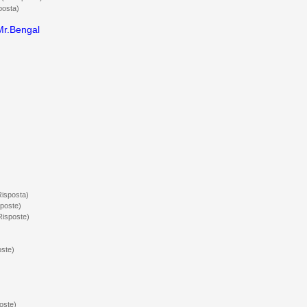
posta)
Mr.Bengal
Risposta)
sposte)
Risposte)
oste)
oste)