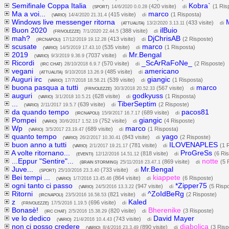
Semifinale Coppa Italia
Kobra`
(420 visite)
(1 Ris
di
(SPORT)
14/6/2020 0.0.28
Ma a voi...
marco
(415 visite)
(1 Risposta)
di
(VARIO)
14/4/2020 21.31.4
Windows live messenger ritorna
(433 visite)
di
(ATTUALITA)
13/2/2020 3.13.11
Buon 2020
ilBuio
(388 visite)
di
(FRIVOLEZZE)
7/1/2020 22.44.5
mah?
DjChrisAB
(413 visite)
(2 Risposte)
di
(IRCNAPOLI)
17/12/2019 19.12.28
scusate
marco
(535 visite)
(1 Risposta)
di
(VARIO)
14/5/2019 17.43.10
2019
Mr.Bengal
(7037 visite)
di
(VARIO)
9/3/2019 9.36.9
Ricordi
_ScArRaFoNe_
(570 visite)
(2 Risposte)
di
(IRC CHAT)
28/10/2018 6.9.7
vegani
americano
(485 visite)
di
(ATTUALITA)
9/10/2018 13.26.9
Auguri irc
giangic
(539 visite)
(1 Risposta)
di
(VARIO)
17/7/2018 18.58.21
buona pasqua a tutti
marco
(567 visite)
di
(FRIVOLEZZE)
30/3/2018 20.52.33
auguri
godkyuss
(628 visite)
(1 Risposta)
di
(VARIO)
3/1/2018 10.5.21
...
TiberSeptim
(639 visite)
(2 Risposte)
di
(VARIO)
2/11/2017 19.5.7
da quando tempo
pacos81
(689 visite)
di
(IRCNAPOLI)
15/9/2017 16.7.17
Pompei
giangic
(752 visite)
(4 Risposte)
di
(VARIO)
30/6/2017 1.52.19
Wp
marco
(689 visite)
(1 Risposta)
di
(VARIO)
3/5/2017 23.19.47
quanto tempo
yago
(843 visite)
(2 Risposte)
di
(VARIO)
26/2/2017 10.30.41
buon anno a tutti
ILOVENAPLES
(781 visite)
(1 
di
(VARIO)
2/1/2017 19.21.17
A volte ritornano...
ProGreSs
(818 visite)
(6 Ri
di
(EVENTI)
12/12/2016 14.51.12
...Eppur "Sentire"...
notte
(869 visite)
(5 
di
(BRAIN STORMING)
25/11/2016 23.47.1
Juve...
Mr.Bengal
(733 visite)
di
(SPORT)
25/10/2016 23.3.40
Bei tempi ...
kiappete
(864 visite)
(6 Risposte)
di
(VARIO)
1/7/2016 13.45.46
ogni tanto ci passo
*Zipper75
(947 visite)
(5 Risp
di
(VARIO)
24/5/2016 13.3.22
Ritorni
^ZoIdBeRg
(821 visite)
(2 Risposte)
di
(IRCNAPOLI)
23/5/2016 16.58.53
z
Kaled
(696 visite)
di
(FRIVOLEZZE)
17/5/2016 1.19.5
Bonasè!
Bherenike
(820 visite)
(3 Risposte)
di
(IRC CHAT)
2/5/2016 15.38.29
ve lo dedico
David Mayer
(743 visite)
di
(VARIO)
21/4/2016 10.4.43
non ci posso credere
diabolica
(890 visite)
(3 Risp
di
(VARIO)
8/4/2016 23.3.49